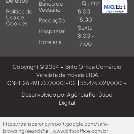
Defeitos
– Quinta:
Banco de
Vestiário
Política de
8:00 –
Uso de
18:00
Recepção
Cookies
Sexta:
Hospitalar
8:00 –
Hotelaria
17:00
Copyright © 2024 • Brito Office Comércio
Varejista de móveis LTDA
CNPJ: 26.491.727/0001-02 | 55.476.021/0001-
70 | 55.807.355/0001-89
Desenvolvido por
Agência Fenótipo
Digital
https://transparencyreport.google.com/safe-
browsing/search?url=www.britooffice.com.br