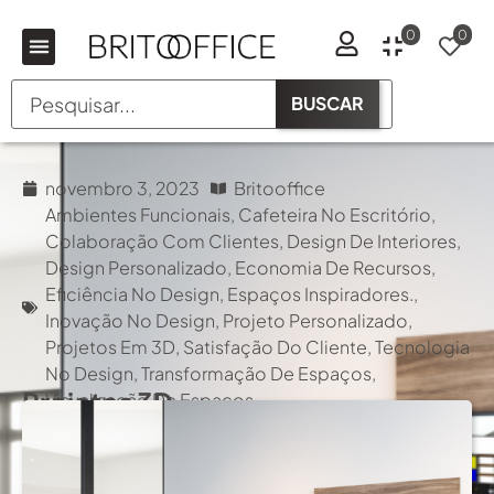
0
0
BUSCAR
novembro 3, 2023
Britooffice
Ambientes Funcionais
,
Cafeteira No Escritório
,
Colaboração Com Clientes
,
Design De Interiores
,
Design Personalizado
,
Economia De Recursos
,
Eficiência No Design
,
Espaços Inspiradores.
,
Inovação No Design
,
Projeto Personalizado
,
Projetos Em 3D
,
Satisfação Do Cliente
,
Tecnologia
No Design
,
Transformação De Espaços
,
Projetos 3D
Visualização De Espaços