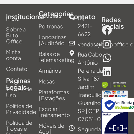
Categorias
Cadeiras
Institucional
Contato
(11)
Início
Redes
Sociais
2421-
Poltronas
Sobre a
6622
Brito
Longarinas
Office
| Auditório
vendas@britooffice.
Minha
Baias de
Rua Cabo
conta
Telemarketing
Antônio
Contato
Armários
Pereira da
Silva, 187
Páginas
Mesas
Legais
Jardim
Termos de
Plataformas
Tranquilidade,
Uso
| Estações
Guarulhos -
Verificada
Política de
Escolar |
SP | CEP:
Privacidade
Treinamento
07051-011
Política de
Móveis de
Trocas e
Segunda
Aço |