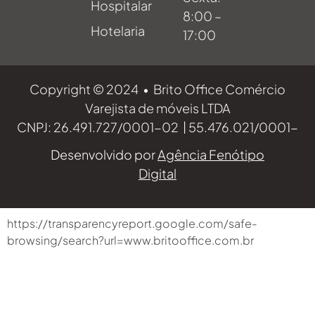
Hospitalar
8:00 –
Hotelaria
17:00
Copyright © 2024 • Brito Office Comércio
Varejista de móveis LTDA
CNPJ: 26.491.727/0001-02 | 55.476.021/0001-
70 | 55.807.355/0001-89
Desenvolvido por
Agência Fenótipo
Digital
https://transparencyreport.google.com/safe-
browsing/search?url=www.britooffice.com.br