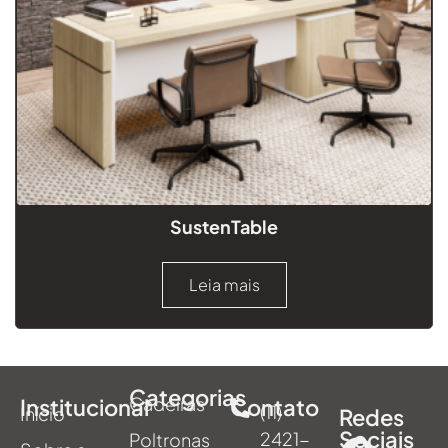
SustenTable
Leia mais
Categorias
Cadeiras
Institucional
Contato
(11)
Início
Redes
Sociais
2421-
Poltronas