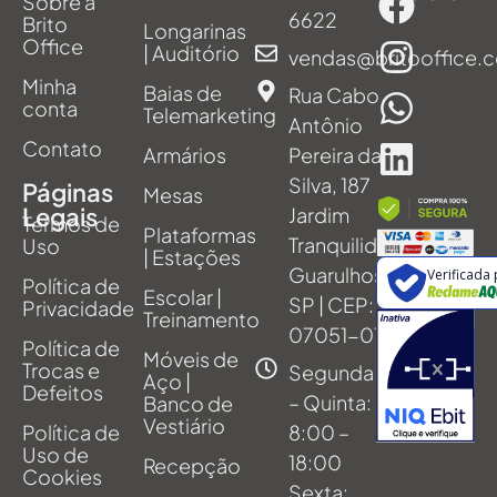
Sobre a
6622
Brito
Longarinas
Office
| Auditório
vendas@britooffice.
Minha
Baias de
Rua Cabo
conta
Telemarketing
Antônio
Contato
Armários
Pereira da
Silva, 187
Páginas
Mesas
Legais
Jardim
Termos de
Plataformas
Tranquilidade,
Uso
| Estações
Guarulhos -
Verificada
Política de
Escolar |
SP | CEP:
Privacidade
Treinamento
07051-011
Política de
Móveis de
Trocas e
Segunda
Aço |
Defeitos
– Quinta:
Banco de
Vestiário
Política de
8:00 –
Uso de
18:00
Recepção
Cookies
Sexta: