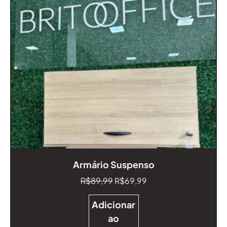
Armário Suspenso
R$
89,99
R$
69,99
Adicionar
ao