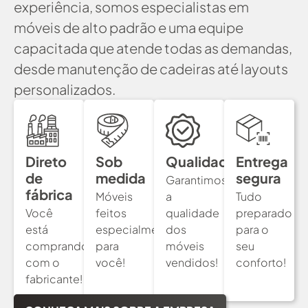
experiência, somos especialistas em
móveis de alto padrão e uma equipe
capacitada que atende todas as demandas,
desde manutenção de cadeiras até layouts
personalizados.
Direto
Sob
Qualidade
Entrega
de
medida
segura
Garantimos
fábrica
Móveis
a
Tudo
Você
feitos
qualidade
preparado
está
especialmente
dos
para o
comprando
para
móveis
seu
com o
você!
vendidos!
conforto!
fabricante!