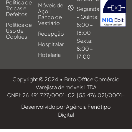
Política de
Móveis de
Trocas e
Segunda
Aço |
Defeitos
– Quinta:
Banco de
Vestiário
Política de
8:00 –
Uso de
18:00
Recepção
Cookies
Sexta:
Hospitalar
8:00 –
Hotelaria
17:00
Copyright © 2024 • Brito Office Comércio
Varejista de móveis LTDA
CNPJ: 26.491.727/0001-02 | 55.476.021/0001-
70 | 55.807.355/0001-89
Desenvolvido por
Agência Fenótipo
Digital