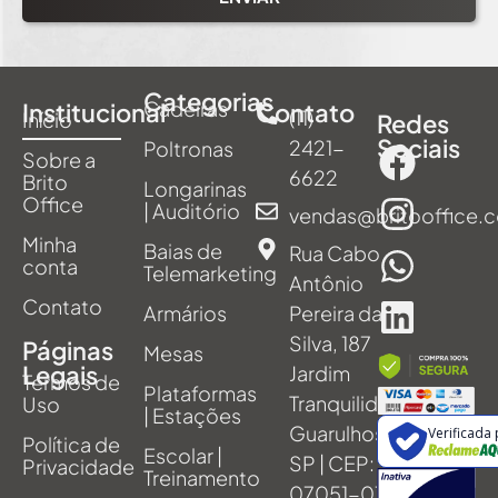
Categorias
Cadeiras
Institucional
Contato
(11)
Início
Redes
Sociais
2421-
Poltronas
Sobre a
6622
Brito
Longarinas
Office
| Auditório
vendas@britooffice.
Minha
Baias de
Rua Cabo
conta
Telemarketing
Antônio
Contato
Armários
Pereira da
Silva, 187
Páginas
Mesas
Legais
Jardim
Termos de
Plataformas
Tranquilidade,
Uso
| Estações
Guarulhos -
Verificada
Política de
Escolar |
SP | CEP:
Privacidade
Treinamento
07051-011