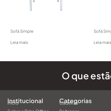
Sofá Simple
Sofá Simp
Leia mais
Leia mai
O que estão
Institucional
Categorias
Início
Cadeiras