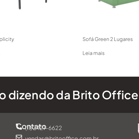
licity
Sofá Green 2 Lugares
s
Leia mais
 dizendo da Brito Office
Contato
(11) 2421-6622
vendas@britooffice.com.br