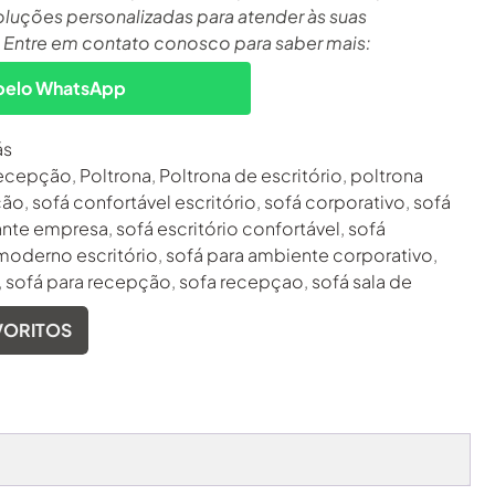
oluções personalizadas para atender às suas
 Entre em contato conosco para saber mais:
pelo WhatsApp
ás
recepção
,
Poltrona
,
Poltrona de escritório
,
poltrona
ção
,
sofá confortável escritório
,
sofá corporativo
,
sofá
ante empresa
,
sofá escritório confortável
,
sofá
moderno escritório
,
sofá para ambiente corporativo
,
,
sofá para recepção
,
sofa recepçao
,
sofá sala de
VORITOS