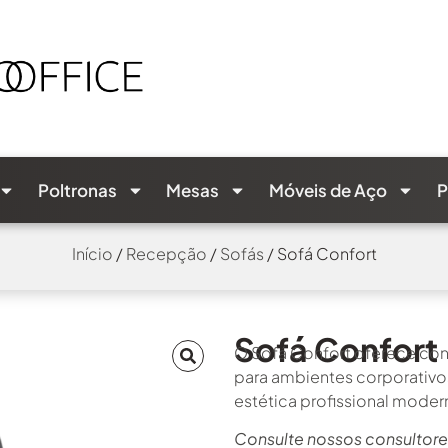
Poltronas
Mesas
Móveis de Aço
P
Início
/
Recepção
/
Sofás
/ Sofá Confort
Sofá Confort
O Sofá Confort oferece con
para ambientes corporativo
estética profissional moder
Consulte nossos consultore