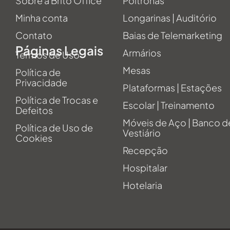
Sobre a Brito Office
Poltronas
Minha conta
Longarinas | Auditório
Contato
Baias de Telemarketing
Páginas Legais
Armários
Termos de Uso
Mesas
Política de
Privacidade
Plataformas | Estações
Política de Trocas e
Escolar | Treinamento
Defeitos
Móveis de Aço | Banco d
Política de Uso de
Vestiário
Cookies
Recepção
Hospitalar
Hotelaria