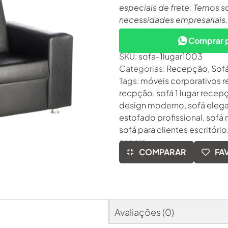
especiais de frete. Temos s
necessidades empresariais.
Comprar 
SKU:
sofa-1lugar1003
Categorias:
Recepção
,
Sof
Tags:
móveis corporativos 
recpção
,
sofá 1 lugar recep
design moderno
,
sofá eleg
estofado profissional
,
sofá 
sofá para clientes escritório
espera
COMPARAR
FA
Avaliações (0)