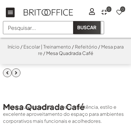
0
0
BUSCAR
Início
/
Escolar | Treinamento
/
Refeitório
/
Mesa para
re
/ Mesa Quadrada Café
Mesa Quadrada Café
A Mesa Quadrada Café oferece resistência, estilo e
excelente aproveitamento do espaço para ambientes
corporativos mais funcionais e acolhedores.