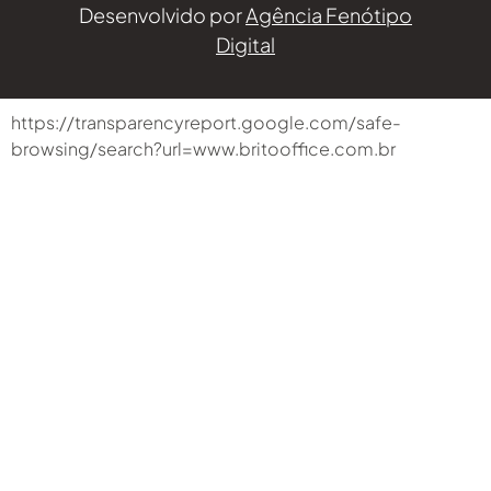
70 | 55.807.355/0001-89
Desenvolvido por
Agência Fenótipo
Digital
https://transparencyreport.google.com/safe-
browsing/search?url=www.britooffice.com.br