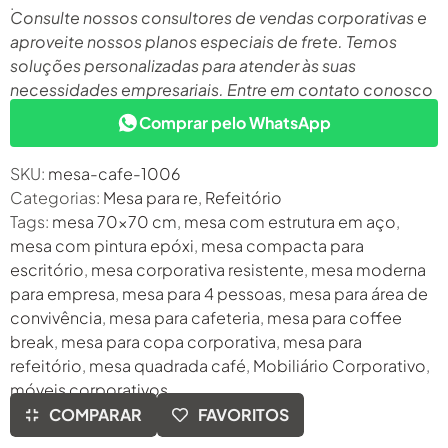
.
Consulte nossos consultores de vendas corporativas e
aproveite nossos planos especiais de frete. Temos
soluções personalizadas para atender às suas
necessidades empresariais. Entre em contato conosco
para saber mais:
Comprar pelo WhatsApp
SKU:
mesa-cafe-1006
Categorias:
Mesa para re
,
Refeitório
Tags:
mesa 70x70 cm
,
mesa com estrutura em aço
,
mesa com pintura epóxi
,
mesa compacta para
escritório
,
mesa corporativa resistente
,
mesa moderna
para empresa
,
mesa para 4 pessoas
,
mesa para área de
convivência
,
mesa para cafeteria
,
mesa para coffee
break
,
mesa para copa corporativa
,
mesa para
refeitório
,
mesa quadrada café
,
Mobiliário Corporativo
,
móveis corporativos
COMPARAR
FAVORITOS