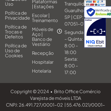
Plataformas
Tranquilidade,
Uso
| Estações
Guarulhos -
Verificada
Política de
Escolar |
SP | CEP:
Privacidade
Treinamento
07051-011
Política de
Móveis de
Trocas e
Segunda
Aço |
Defeitos
– Quinta:
Banco de
Vestiário
Política de
8:00 –
Uso de
18:00
Recepção
Cookies
Sexta:
Hospitalar
8:00 –
Hotelaria
17:00
Copyright © 2024 • Brito Office Comércio
Varejista de móveis LTDA
CNPJ: 26.491.727/0001-02 | 55.476.021/0001-