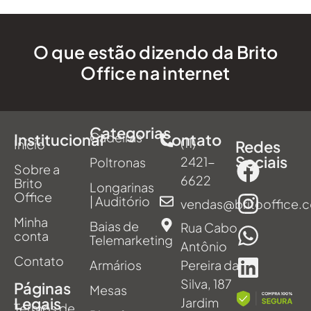
O que estão dizendo da Brito
Office na internet
Categorias
Cadeiras
Institucional
Contato
(11)
Início
Redes
Sociais
2421-
Poltronas
Sobre a
6622
Brito
Longarinas
Office
| Auditório
vendas@britooffice.
Minha
Baias de
Rua Cabo
conta
Telemarketing
Antônio
Contato
Armários
Pereira da
Silva, 187
Páginas
Mesas
Legais
Jardim
Termos de