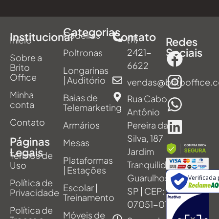
Categorias
Cadeiras
Institucional
Contato
(11)
Início
Redes
Sociais
2421-
Poltronas
Sobre a
6622
Brito
Longarinas
Office
| Auditório
vendas@britooffice.
Minha
Baias de
Rua Cabo
conta
Telemarketing
Antônio
Contato
Armários
Pereira da
Silva, 187
Páginas
Mesas
Legais
Jardim
Termos de
Plataformas
Tranquilidade,
Uso
| Estações
Guarulhos -
Verificada
Política de
Escolar |
SP | CEP:
Privacidade
Treinamento
07051-011
Política de
Móveis de