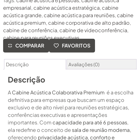
Tags:
cabine acústica 6 pessoas
,
cabine acústica
empresarial
,
cabine acústica estratégica
,
cabine
acústica grande
,
cabine acústica para reuniões
,
cabine
acústica premium
,
cabine corporativa de alto padrão
,
cabine de conferência
,
cabine de videoconferência
,
cabine para reuniões executivas
COMPARAR
FAVORITOS
Descrição
Avaliações (0)
Descrição
A
Cabine Acústica Colaborativa Premium
é a escolha
definitiva para empresas que buscam um espaço
exclusivo e de alto nível para reuniões estratégicas,
conferências executivas e apresentações
importantes. Com
capacidade para até 6 pessoas
,
ela redefine o conceito de
sala de reunião moderna
,
oferecendo
privacidade acústica, conforto e