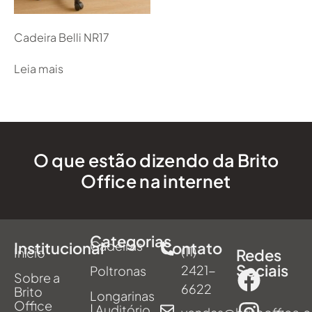
Cadeira Belli NR17
Leia mais
O que estão dizendo da Brito
Office na internet
Categorias
Cadeiras
Institucional
Contato
(11)
Início
Redes
Sociais
2421-
Poltronas
Sobre a
6622
Brito
Longarinas
Office
| Auditório