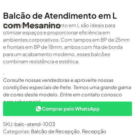
Balcão de Atendimento em L
com Mesanino
Os balcões de atendimento em L são ideais para
otimizar espaços e proporcionar eficiência em
ambientes corporativos. Com tampos em BP de 25mm
e frontais em BP de 18mm, ambos com fita de borda
para um acabamento moderno, esses balcões
combinam resistência e estética.
.
Consulte nossas vendedoras e aproveite nossas
condições especiais de frete. Temos uma grande gama
de cores deste modelo. Entre em contato conosco
para saber mais!
Comprar pelo WhatsApp
SKU:
balc-atend-1003
Categorias:
Balcão de Recepção
,
Recepção