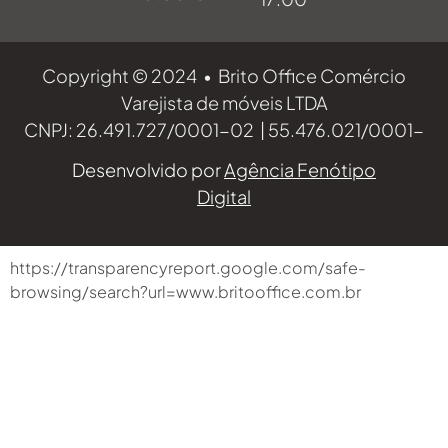
Copyright © 2024 • Brito Office Comércio
Varejista de móveis LTDA
CNPJ: 26.491.727/0001-02 | 55.476.021/0001-
70 | 55.807.355/0001-89
Desenvolvido por
Agência Fenótipo
Digital
https://transparencyreport.google.com/safe-
browsing/search?url=www.britooffice.com.br