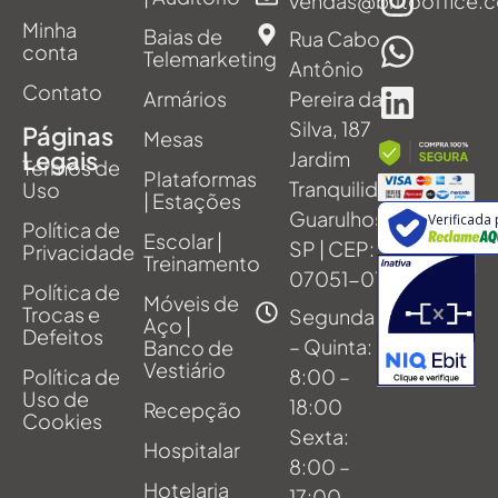
vendas@britooffice.
Minha
Baias de
Rua Cabo
conta
Telemarketing
Antônio
Contato
Armários
Pereira da
Silva, 187
Páginas
Mesas
Legais
Jardim
Termos de
Plataformas
Tranquilidade,
Uso
| Estações
Guarulhos -
Verificada
Política de
Escolar |
SP | CEP:
Privacidade
Treinamento
07051-011
Política de
Móveis de
Trocas e
Segunda
Aço |
Defeitos
– Quinta:
Banco de
Vestiário
Política de
8:00 –
Uso de
18:00
Recepção
Cookies
Sexta:
Hospitalar
8:00 –
Hotelaria
17:00