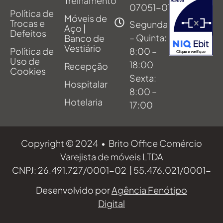
Treinamento
07051-011
Política de
Móveis de
Trocas e
Segunda
Aço |
Defeitos
– Quinta:
Banco de
Vestiário
Política de
8:00 –
Uso de
18:00
Recepção
Cookies
Sexta:
Hospitalar
8:00 –
Hotelaria
17:00
Copyright © 2024 • Brito Office Comércio
Varejista de móveis LTDA
CNPJ: 26.491.727/0001-02 | 55.476.021/0001-
70 | 55.807.355/0001-89
Desenvolvido por
Agência Fenótipo
Digital