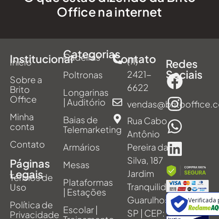
Office na internet
Categorias
Cadeiras
Institucional
Contato
(11)
Início
Redes
Sociais
2421-
Poltronas
Sobre a
6622
Brito
Longarinas
Office
| Auditório
vendas@britooffice.
Minha
Baias de
Rua Cabo
conta
Telemarketing
Antônio
Contato
Armários
Pereira da
Silva, 187
Páginas
Mesas
Legais
Jardim
Termos de
Plataformas
Tranquilidade,
Uso
| Estações
Guarulhos -
Verificada
Política de
Escolar |
SP | CEP:
Privacidade