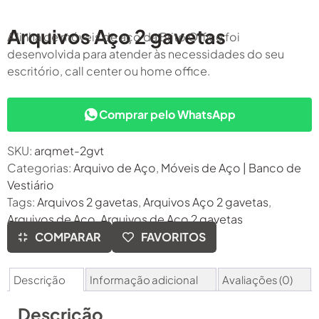
Arquivos Aço 2 gavetas
A
linha de móveis de aço da Brito Office foi
desenvolvida para atender às necessidades do seu
escritório, call center ou home office.
Comprar pelo WhatsApp
SKU:
arqmet-2gvt
Categorias:
Arquivo de Aço
,
Móveis de Aço | Banco de
Vestiário
Tags:
Arquivos 2 gavetas
,
Arquivos Aço 2 gavetas
,
Arquivos de Aço
,
Arquivos de Aço 2 gavetas
COMPARAR
FAVORITOS
Descrição
Informação adicional
Avaliações (0)
Descrição